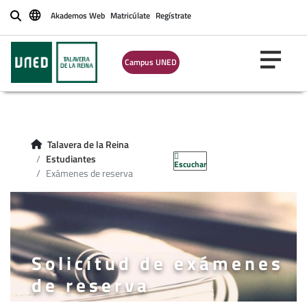
Akademos Web
Matricúlate
Regístrate
Buscar
Campus UNED
Talavera de la Reina
Estudiantes
Escuchar
Exámenes de reserva
Solicitud de exámenes
de reserva