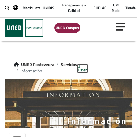
Transparencia -
UP!
Matriculate
UNIDIS
CUELAC
Tienda
Buscar
Calidad
Radio
UNED Campus
UNED Pontevedra
Servicios
Listen
Información
Información