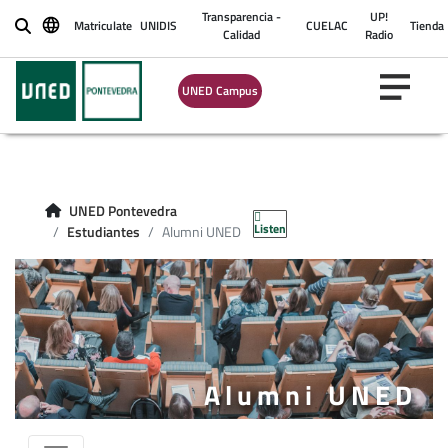
Transparencia -
UP!
Matriculate
UNIDIS
CUELAC
Tienda
Buscar
Calidad
Radio
UNED Campus
UNED Pontevedra
Listen
Estudiantes
Alumni UNED
Alumni UNED