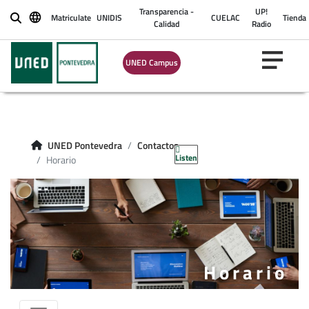
Transparencia -
UP!
Matriculate
UNIDIS
CUELAC
Tienda
Buscar
Calidad
Radio
UNED Campus
UNED Pontevedra
Contactos
Listen
Horario
Horario