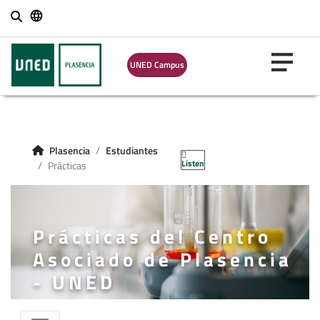
Buscar
UNED Campus
Plasencia
Estudiantes
Listen
Prácticas
Prácticas del Centro
Asociado de Plasencia
- UNED