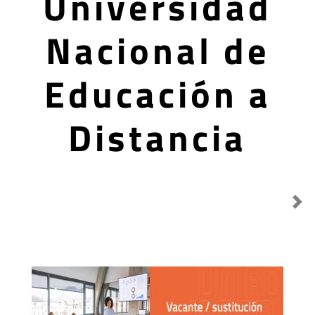
Universidad
Nacional de
Educación a
Distancia
Destacado anterior
Sig