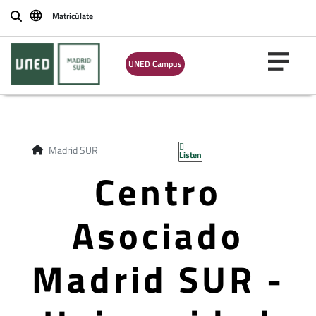
Matricúlate
Buscar
UNED Campus
Madrid SUR
Listen
Centro
Asociado
Madrid SUR -