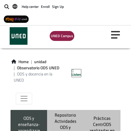
Help center
Enroll
Sign Up
Buscar
UNED Campus
ODS y docencia
Home
unidad
Observatorio ODS UNED
en la UNED
ODS y docencia en la
Listen
UNED
Repositorio
ODS y
Prácticas
Actividades
enseñanza-
CentrODS
ODS y
aprendizaje
realizadas en