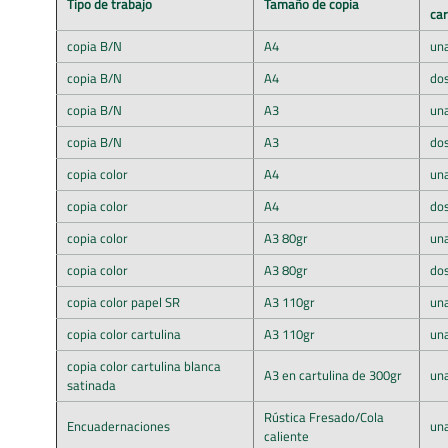
Tipo de trabajo
Tamaño de copia
ca
copia B/N
A4
un
copia B/N
A4
do
copia B/N
A3
un
copia B/N
A3
do
copia color
A4
un
copia color
A4
do
copia color
A3 80gr
un
copia color
A3 80gr
do
copia color papel SR
A3 110gr
un
copia color cartulina
A3 110gr
un
copia color cartulina blanca
A3 en cartulina de 300gr
un
satinada
Rústica Fresado/Cola
Encuadernaciones
un
caliente