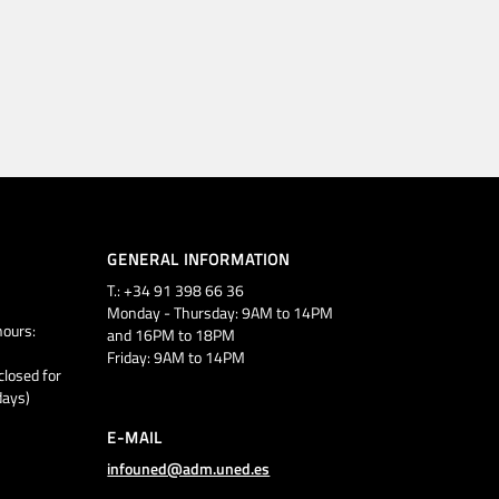
GENERAL INFORMATION
T.: +34 91 398 66 36
Monday - Thursday: 9AM to 14PM
ours:
and 16PM to 18PM
Friday: 9AM to 14PM
closed for
days)
E-MAIL
infouned@adm.uned.es