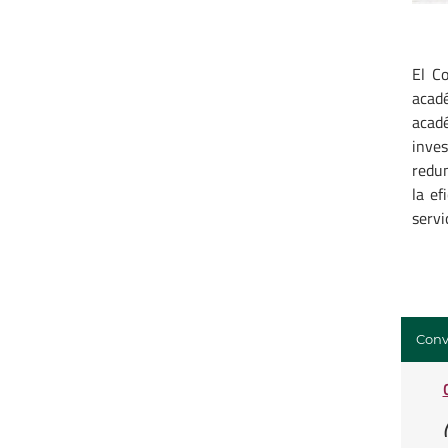
El C
acad
acad
inves
redun
la ef
servi
Conv