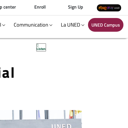
p center
Enroll
Sign Up
al
Communication
La UNED
UNED Campus
Listen
ial