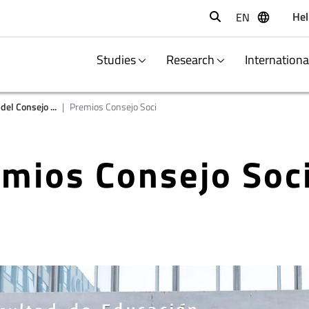
Hel
EN
Buscar
Studies
Research
Internation
el Consejo ...
Premios Consejo Soci
mios Consejo Soc