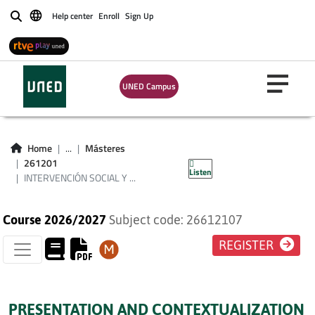
Help center
Enroll
Sign Up
Buscar
INTERVENCIÓN
UNED Campus
SOCIAL Y
COOPERACIÓN AL
Home
...
Másteres
DESARROLLO
261201
Listen
INTERVENCIÓN SOCIAL Y ...
Course 2026/2027
Subject code: 26612107
REGISTER
PRESENTATION AND CONTEXTUALIZATION