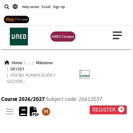
DISEÑO,
Help center
Enroll
Sign Up
Buscar
PLANIFICACIÓN Y
GESTIÓN DE
UNED Campus
PROYECTOS DE
INTERVENCIÓN
Home
...
Másteres
261201
SOCIAL
DISEÑO, PLANIFICACIÓN Y
Listen
GESTIÓN ...
Course 2026/2027
Subject code: 26612037
REGISTER