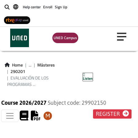
Help center
Enroll
Sign Up
Buscar
UNED Campus
EVALUACIÓN DE
LOS PROGRAMAS
Home
...
Másteres
290201
SOCIALES.
EVALUACIÓN DE LOS
Listen
PROGRAMAS ...
Course 2026/2027
Subject code: 29902150
REGISTER