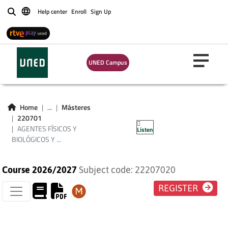
Help center
Enroll
Sign Up
Buscar
AGENTES FÍSICOS Y
UNED Campus
BIOLÓGICOS Y
MEDICINA DEL
Home
...
Másteres
220701
TRABAJO
AGENTES FÍSICOS Y
Listen
BIOLÓGICOS Y ...
Course 2026/2027
Subject code: 22207020
REGISTER