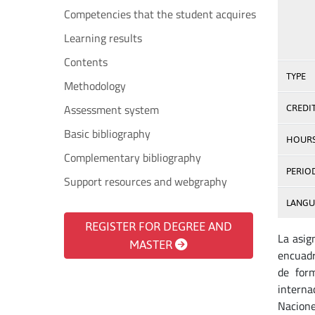
Competencies that the student acquires
Learning results
Contents
TYPE
Methodology
Assessment system
CREDI
Basic bibliography
HOUR
Complementary bibliography
PERIO
Support resources and webgraphy
LANGU
REGISTER FOR DEGREE AND
La asig
MASTER
encuadr
de form
interna
Nacione