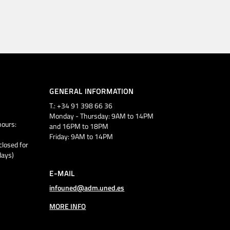
GENERAL INFORMATION
T.: +34 91 398 66 36
Monday - Thursday: 9AM to 14PM
ours:
and 16PM to 18PM
Friday: 9AM to 14PM
closed for
days)
E-MAIL
infouned@adm.uned.es
MORE INFO