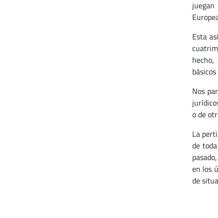
juegan 
Europea
Esta as
cuatrim
hecho, 
básicos 
Nos par
jurídico
o de ot
La pert
de toda
pasado,
en los 
de situ