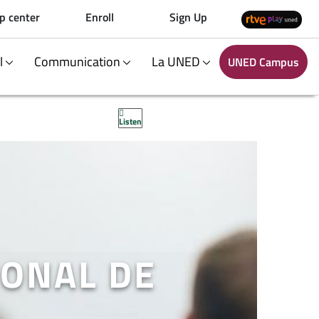
p center
Enroll
Sign Up
al
Communication
La UNED
UNED Campus
Listen
IONAL DE