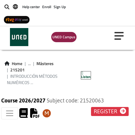
Help center
Enroll
Sign Up
Buscar
INTRODUCCIÓN
MÉTODOS
UNED Campus
NUMÉRICOS EN
PROBLEMAS
Home
...
Másteres
215201
VARIACIONALES
INTRODUCCIÓN MÉTODOS
Listen
NUMÉRICOS ...
Course 2026/2027
Subject code: 21520063
REGISTER