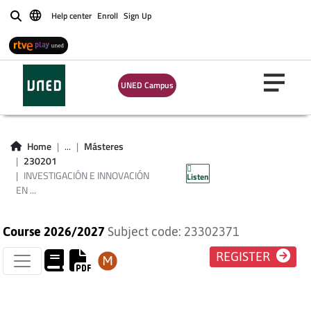
Help center
Enroll
Sign Up
Buscar
INVESTIGACIÓN E
UNED Campus
INNOVACIÓN EN
ORIENTACIÓN
Home
...
Másteres
230201
PERSONAL
INVESTIGACIÓN E INNOVACIÓN
Listen
EN ...
Course 2026/2027
Subject code: 23302371
REGISTER