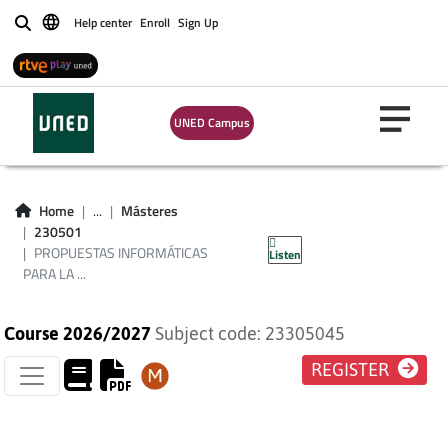
Help center
Enroll
Sign Up
Buscar
PROPUESTAS
INFORMÁTICAS
UNED Campus
PARA LA
INVESTIGACIÓN EN
Home
...
Másteres
230501
EDUCACIÓN
PROPUESTAS INFORMÁTICAS
Listen
PARA LA ...
Course 2026/2027
Subject code: 23305045
REGISTER