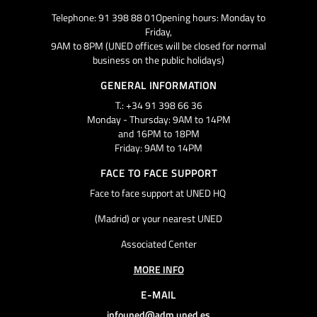
Telephone: 91 398 88 01Opening hours: Monday to
Friday,
9AM to 8PM (UNED offices will be closed for normal
business on the public holidays)
GENERAL INFORMATION
T.: +34 91 398 66 36
Monday - Thursday: 9AM to 14PM
and 16PM to 18PM
Friday: 9AM to 14PM
FACE TO FACE SUPPORT
Face to face support at UNED HQ
(Madrid) or your nearest UNED
Associated Center
MORE INFO
E-MAIL
infouned@adm.uned.es