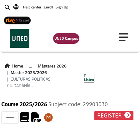
CULTURAS
Help center
Enroll
Sign Up
Buscar
POLÍTICAS,
CIUDADANÍA Y
UNED Campus
DEMOCRACIA:
PROCESOS DE
Home
...
Másteres 2026
Master 2025/2026
TRANSFORMACIÓN
CULTURAS POLÍTICAS,
Listen
CIUDADANÍA ...
Course 2025/2026
Subject code: 29903030
REGISTER