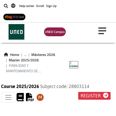
FIABILIDAD Y
Help center
Enroll
Sign Up
Buscar
MANTENIMIENTO
DE SISTEMAS
UNED Campus
ELÉCTRICOS Y
ELECTRÓNICOS
Home
...
Másteres 2026
Master 2025/2026
(PLAN 2009)
FIABILIDAD Y
Listen
MANTENIMIENTO DE ...
Course 2025/2026
Subject code: 28803114
REGISTER