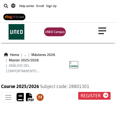
COMPORTAMIENTO
Help center
Enroll
Sign Up
Buscar
MECÁNICO DE
ELEMENTOS DE
UNED Campus
MÁQUINAS
MEDIANTE
Home
...
Másteres 2026
Master 2025/2026
VIBRACIONES
ANÁLISIS DEL
Listen
COMPORTAMIENTO ...
Course 2025/2026
Subject code: 28801301
REGISTER