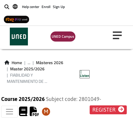
FIABILIDAD Y
Help center
Enroll
Sign Up
Buscar
MANTENIMIENTO
DE SISTEMAS
UNED Campus
ELÉCTRICOS Y
ELECTRÓNICOS
Home
...
Másteres 2026
Master 2025/2026
(PLAN 2024)
FIABILIDAD Y
Listen
MANTENIMIENTO DE ...
Course 2025/2026
Subject code: 2801049-
REGISTER