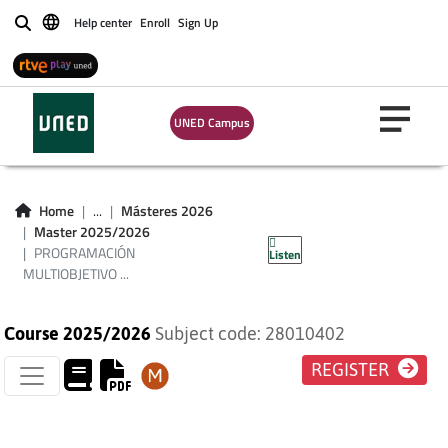
Help center
Enroll
Sign Up
Buscar
UNED Campus
PROGRAMACIÓN
MULTIOBJETIVO
Home
...
Másteres 2026
Master 2025/2026
(PLAN 2024)
PROGRAMACIÓN
Listen
MULTIOBJETIVO ...
Course 2025/2026
Subject code: 28010402
REGISTER