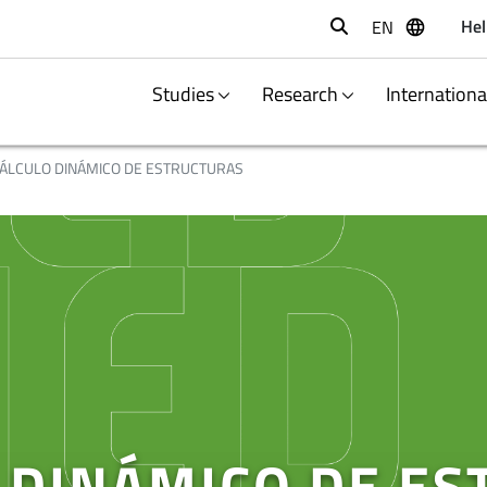
Hel
EN
Buscar
Studies
Research
Internation
ÁLCULO DINÁMICO DE ESTRUCTURAS
 DINÁMICO DE E