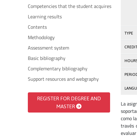
Competencies that the student acquires
Learning results
Contents
TYPE
Methodology
Assessment system
CREDI
Basic bibliography
HOUR
Complementary bibliography
PERIO
Support resources and webgraphy
LANGU
REGISTER FOR DEGREE AND
La asig
MASTER
soporta
como la
través 
evaluar