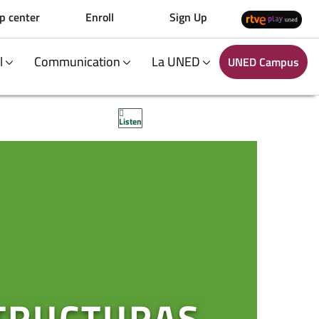
p center
Enroll
Sign Up
al
Communication
La UNED
UNED Campus
Listen
STRUCTURAS