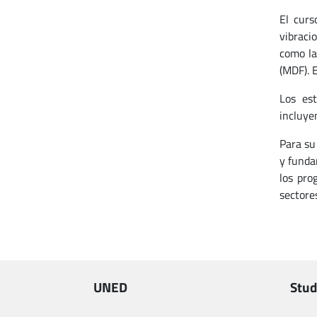
El curs
vibraci
como la
(MDF). 
Los est
incluyen
Para su
y funda
los pro
sectore
UNED
Stud