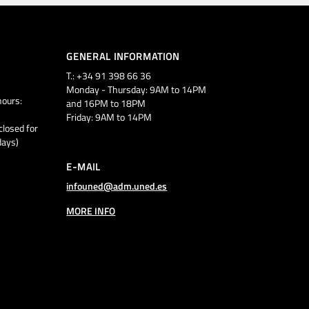
GENERAL INFORMATION
T.: +34 91 398 66 36
Monday - Thursday: 9AM to 14PM
ours:
and 16PM to 18PM
Friday: 9AM to 14PM
closed for
days)
E-MAIL
infouned@adm.uned.es
MORE INFO