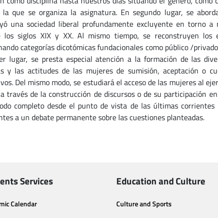
ón como disciplina hasta nuestros días situando el género, como ca
 la que se organiza la asignatura. En segundo lugar, se aborda
yó una sociedad liberal profundamente excluyente en torno a
 los siglos XIX y XX. Al mismo tiempo, se reconstruyen los 
nando categorías dicotómicas fundacionales como público /privado
er lugar, se presta especial atención a la formación de las dive
as y las actitudes de las mujeres de sumisión, aceptación o c
vos. Del mismo modo, se estudiará el acceso de las mujeres al ejerc
a través de la construcción de discursos o de su participación en
iodo completo desde el punto de vista de las últimas corrientes h
ntes a un debate permanente sobre las cuestiones planteadas.
ents Services
Education and Culture
mic Calendar
Culture and Sports