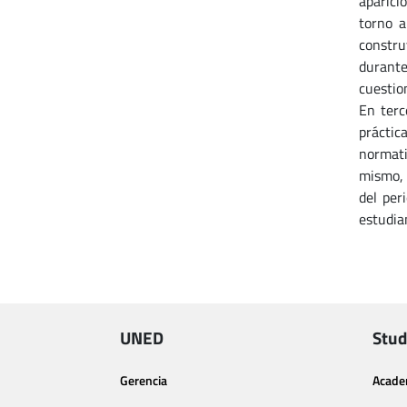
aparici
torno a
constru
durante
cuestio
En terc
práctic
normati
mismo, 
del per
estudia
UNED
Stud
Gerencia
Acade