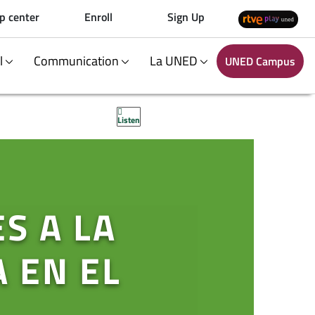
p center
Enroll
Sign Up
al
Communication
La UNED
UNED Campus
Listen
S A LA
 EN EL