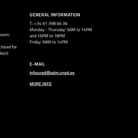
GENERAL INFORMATION
T.: +34 91 398 66 36
Monday - Thursday: 9AM to 14PM
ours:
and 16PM to 18PM
Friday: 9AM to 14PM
closed for
days)
E-MAIL
infouned@adm.uned.es
MORE INFO