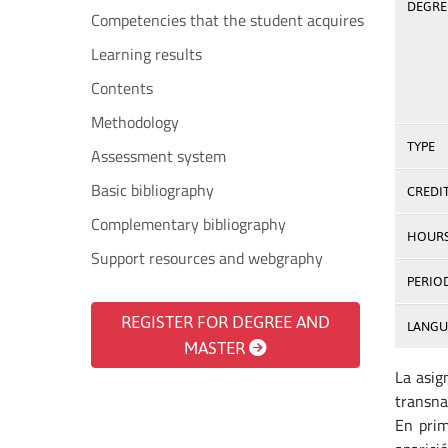
DEGREE
Competencies that the student acquires
Learning results
Contents
Methodology
TYPE
Assessment system
Basic bibliography
CREDI
Complementary bibliography
HOUR
Support resources and webgraphy
PERIO
REGISTER FOR DEGREE AND
LANGU
MASTER
La asig
transnac
En prim