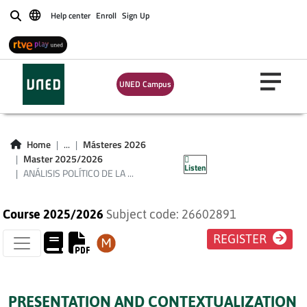
Help center
Enroll
Sign Up
Buscar
ANÁLISIS POLÍTICO
DE LA EVOLUCIÓN
UNED Campus
DE LOS TRATADOS
(PLAN DE ESTUDIOS
Home
...
Másteres 2026
2013)
Master 2025/2026
Listen
ANÁLISIS POLÍTICO DE LA ...
Course 2025/2026
Subject code: 26602891
REGISTER
PRESENTATION AND CONTEXTUALIZATION