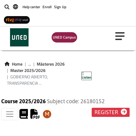
ABIERTO,
Help center
Enroll
Sign Up
Buscar
TRANSPARENCIA Y
RENDICIÓN DE
UNED Campus
CUENTAS EN LAS
ADMINISTRACIONES
Home
...
Másteres 2026
Master 2025/2026
PÚBLICAS
GOBIERNO ABIERTO,
Listen
TRANSPARENCIA ...
Course 2025/2026
Subject code: 26180152
REGISTER