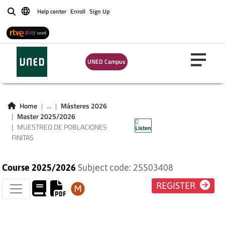
Help center
Enroll
Sign Up
Buscar
UNED Campus
MUESTREO DE
POBLACIONES
Home
...
Másteres 2026
Master 2025/2026
FINITAS
MUESTREO DE POBLACIONES
Listen
FINITAS
Course 2025/2026
Subject code: 25503408
REGISTER