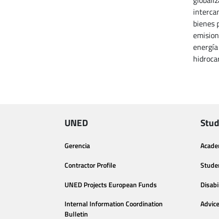
global
interca
bienes 
emision
energía
hidroca
UNED
Stud
Gerencia
Acade
Contractor Profile
Stude
UNED Projects European Funds
Disabi
Internal Information Coordination
Advic
Bulletin