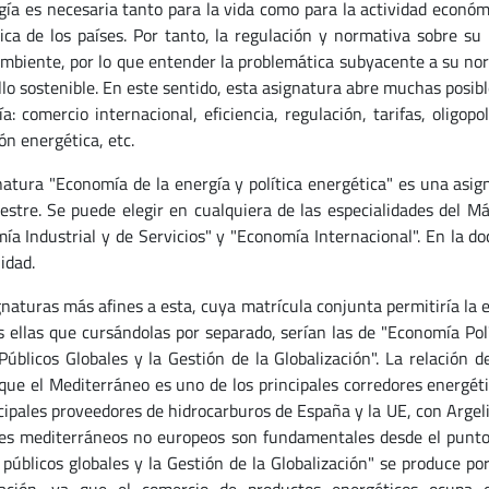
gía es necesaria tanto para la vida como para la actividad económ
ca de los países. Por tanto, la regulación y normativa sobre su 
mbiente, por lo que entender la problemática subyacente a su nor
llo sostenible. En este sentido, esta asignatura abre muchas posib
ía: comercio internacional, eficiencia, regulación, tarifas, oligop
ón energética, etc.
natura "Economía de la energía y política energética" es una asi
estre. Se puede elegir en cualquiera de las especialidades del M
ía Industrial y de Servicios" y "Economía Internacional". En la do
idad.
gnaturas más afines a esta, cuya matrícula conjunta permitiría la
s ellas que cursándolas por separado, serían las de "Economía Pol
Públicos Globales y la Gestión de la Globalización". La relación 
que el Mediterráneo es uno de los principales corredores energétic
cipales proveedores de hidrocarburos de España y la UE, con Argelia
ses mediterráneos no europeos son fundamentales desde el punto d
 públicos globales y la Gestión de la Globalización" se produce por