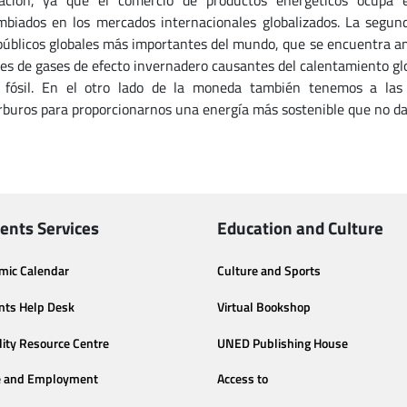
ización, ya que el comercio de productos energéticos ocupa
mbiados en los mercados internacionales globalizados. La segun
públicos globales más importantes del mundo, que se encuentra am
es de gases de efecto invernadero causantes del calentamiento glo
 fósil. En el otro lado de la moneda también tenemos a las 
rburos para proporcionarnos una energía más sostenible que no d
ents Services
Education and Culture
mic Calendar
Culture and Sports
nts Help Desk
Virtual Bookshop
lity Resource Centre
UNED Publishing House
e and Employment
Access to