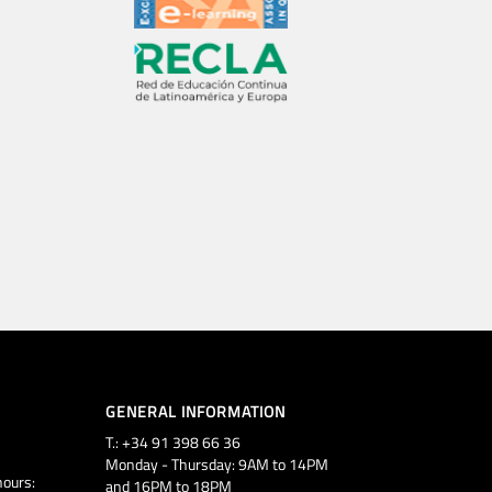
GENERAL INFORMATION
T.: +34 91 398 66 36
Monday - Thursday: 9AM to 14PM
ours:
and 16PM to 18PM