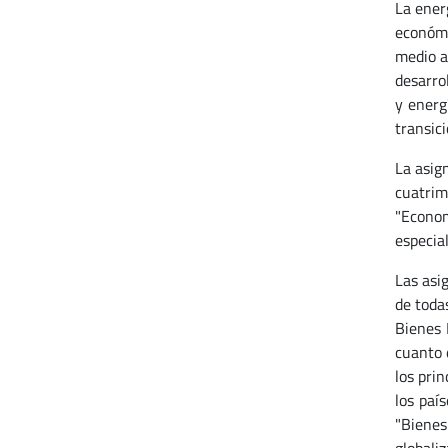
La ener
económi
medio a
desarro
y energ
transici
La asig
cuatrim
"Econom
especial
Las asi
de toda
Bienes 
cuanto 
los prin
los paí
"Bienes