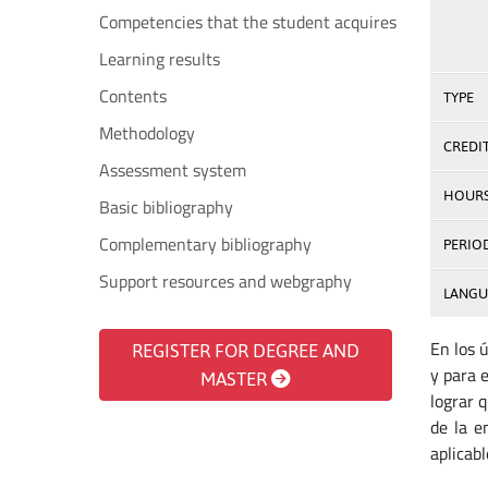
Competencies that the student acquires
Learning results
Contents
TYPE
Methodology
CREDI
Assessment system
HOUR
Basic bibliography
Complementary bibliography
PERIO
Support resources and webgraphy
LANGU
En los 
REGISTER FOR DEGREE AND
y para 
MASTER
lograr 
de la e
aplicab