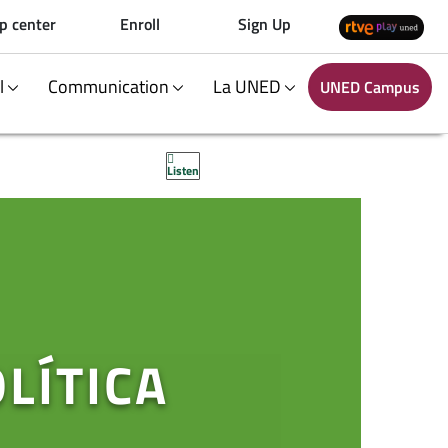
p center
Enroll
Sign Up
al
Communication
La UNED
UNED Campus
Listen
LÍTICA