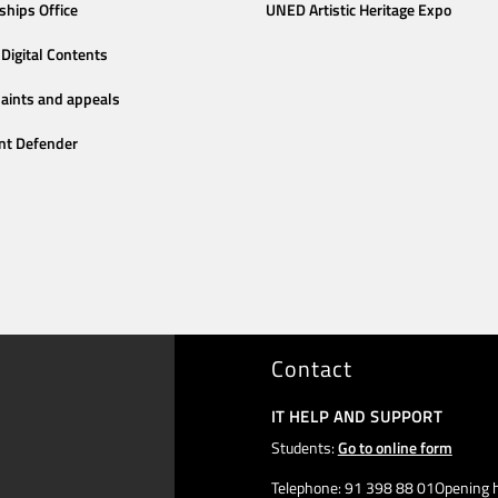
ships Office
UNED Artistic Heritage Expo
Digital Contents
aints and appeals
nt Defender
Contact
IT HELP AND SUPPORT
Students:
Go to online form
Telephone: 91 398 88 01Opening h