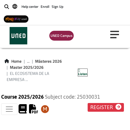
Help center
Enroll
Sign Up
Buscar
EL ECOSISTEMA DE
LA EMPRESA SOCIAL:
UNED Campus
ACTORES,
TRANSFORMACIONES
Home
...
Másteres 2026
Master 2025/2026
E IMPACTO SOCIAL
EL ECOSISTEMA DE LA
Listen
EMPRESA ...
Course 2025/2026
Subject code: 25030031
REGISTER