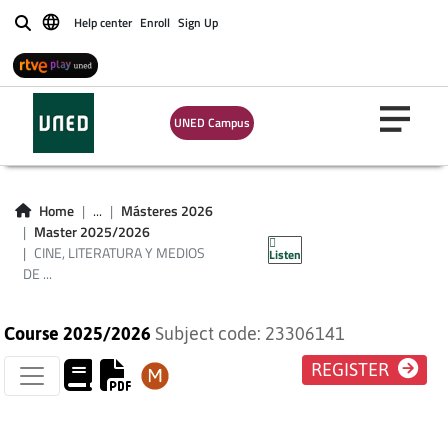
Help center
Enroll
Sign Up
Buscar
CINE, LITERATURA Y
MEDIOS DE
UNED Campus
COMUNICACIÓN
COMO ESPACIOS
Home
...
Másteres 2026
Master 2025/2026
CULTURALES
CINE, LITERATURA Y MEDIOS
Listen
DE ...
Course 2025/2026
Subject code: 23306141
REGISTER