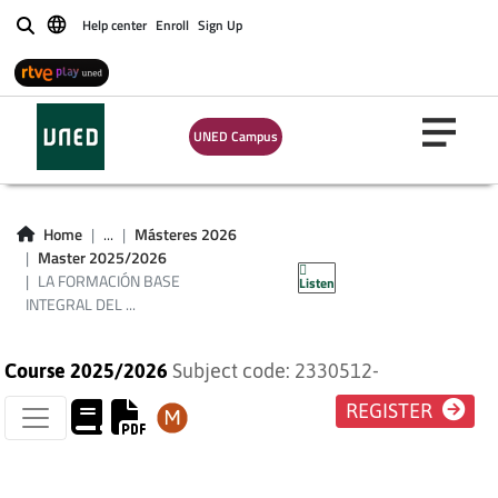
Help center
Enroll
Sign Up
Buscar
LA FORMACIÓN
UNED Campus
BASE INTEGRAL DEL
DESARROLLO DE
Home
...
Másteres 2026
Master 2025/2026
LAS COMARCAS
LA FORMACIÓN BASE
Listen
INTEGRAL DEL ...
Course 2025/2026
Subject code: 2330512-
REGISTER