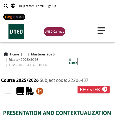
Help center
Enroll
Sign Up
Buscar
TFM -
INVESTIGACIÓN EN
UNED Campus
ALTERACIONES DEL
DESARROLLO PLAN
Home
...
Másteres 2026
2016
Master 2025/2026
Listen
TFM - INVESTIGACIÓN EN ...
Course 2025/2026
Subject code: 22206437
REGISTER
PRESENTATION AND CONTEXTUALIZATION