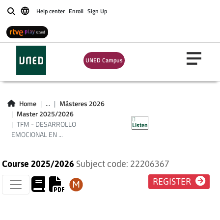
Help center
Enroll
Sign Up
Buscar
TFM - DESARROLLO
UNED Campus
EMOCIONAL EN LA
INFANCIA PLAN
Home
...
Másteres 2026
Master 2025/2026
2016
TFM - DESARROLLO
Listen
EMOCIONAL EN ...
Course 2025/2026
Subject code: 22206367
REGISTER