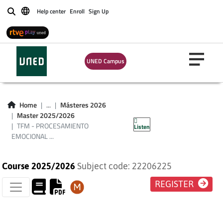
Help center
Enroll
Sign Up
Buscar
TFM -
UNED Campus
PROCESAMIENTO
EMOCIONAL PLAN
Home
...
Másteres 2026
Master 2025/2026
2016
TFM - PROCESAMIENTO
Listen
EMOCIONAL ...
Course 2025/2026
Subject code: 22206225
REGISTER