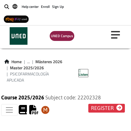
Help center
Enroll
Sign Up
Buscar
UNED Campus
PSICOFARMACOLOGÍA
Home
...
Másteres 2026
Master 2025/2026
APLICADA
PSICOFARMACOLOGÍA
Listen
APLICADA
Course 2025/2026
Subject code: 22202328
REGISTER