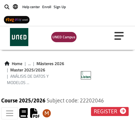
Help center
Enroll
Sign Up
Buscar
UNED Campus
ANÁLISIS DE DATOS
Y MODELOS
Home
...
Másteres 2026
Master 2025/2026
ESTADÍSTICOS.
ANÁLISIS DE DATOS Y
Listen
MODELOS ...
Course 2025/2026
Subject code: 22202046
REGISTER