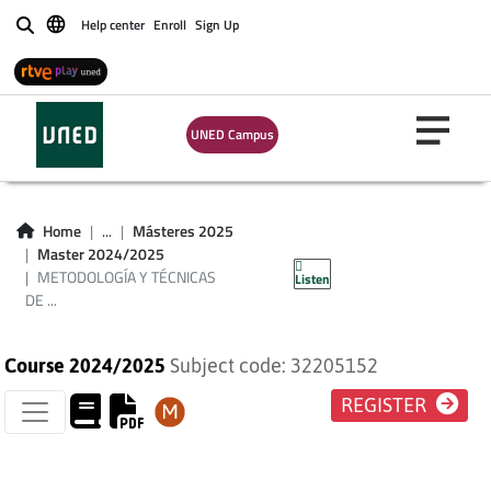
METODOLOGÍA Y
Help center
Enroll
Sign Up
Buscar
TÉCNICAS DE
INVESTIGACIÓN
UNED Campus
(MÁSTER HISTORIA
MILITAR DE
Home
...
Másteres 2025
Master 2024/2025
ESPAÑA)
METODOLOGÍA Y TÉCNICAS
Listen
DE ...
Course 2024/2025
Subject code: 32205152
REGISTER