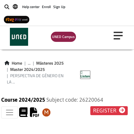
Help center
Enroll
Sign Up
Buscar
PERSPECTIVA DE
UNED Campus
GÉNERO EN LA
COMPETENCIA
Home
...
Másteres 2025
Master 2024/2025
DIGITAL
PERSPECTIVA DE GÉNERO EN
Listen
LA ...
Course 2024/2025
Subject code: 26220064
REGISTER