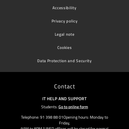
Accessibility
Privacy policy
Legal note
Cookies
Data Protection and Security
Contact
IT HELP AND SUPPORT
Students:
Go to online form
Telephone: 91 398 88 01Opening hours: Monday to
Friday,
9AM to 8PM (UNED offices will be closed for normal