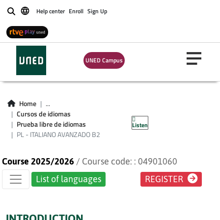
Certificate Exams
Help center
Enroll
Sign Up
Buscar
(for students not
enroled in CUID
UNED Campus
courses) - PL -
ITALIANO
Home
...
Cursos de idiomas
AVANZADO B2
Prueba libre de idiomas
Listen
PL - ITALIANO AVANZADO B2
Course 2025/2026
/ Course code: : 04901060
List of languages
REGISTER
INTRODUCTION