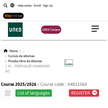
Help center
Enroll
Sign Up
Buscar
Certificate Exams
(for students not
UNED Campus
enroled in CUID
courses) - PL -
Home
...
PORTUGUÉS
Cursos de idiomas
Prueba libre de idiomas
Listen
AVANZADO B2
PL - PORTUGUÉS AVANZADO
B2
Course 2025/2026
/ Course code: : 04811060
List of languages
REGISTER