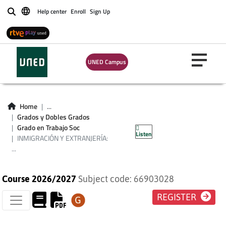
Help center
Enroll
Sign Up
Buscar
UNED Campus
INMIGRACIÓN Y
EXTRANJERÍA:
Home
...
DERECHOS DE LOS
Grados y Dobles Grados
Grado en Trabajo Soc
Listen
EXTRANJEROS
INMIGRACIÓN Y EXTRANJERÍA:
...
Course 2026/2027
Subject code: 66903028
REGISTER