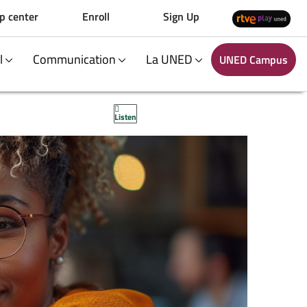
p center
Enroll
Sign Up
al
Communication
La UNED
UNED Campus
Listen