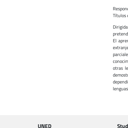
Respond
Títulos 
Dirigid
pretend
El apre
extranj
parcial
conocim
otras l
demost
dependi
lenguas
UNED
Stud