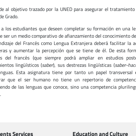
e al objetivo trazado por la UNED para asegurar el tratamiento
de Grado.
a a los estudiantes que deseen completar su formación en una len
e ser un medio comparativo de afianzamiento del conocimiento de o
ndizaje del Francés como Lengua Extranjera deberá facilitar la a
eras y aumentar la percepción que se tiene de él. De esta form
es del francés (que siempre podrá ampliar en estudios post
ientos lingüísticos (
saber
), sus destrezas lingüísticas (
saber-hac
enguas. Esta asignatura tiene por tanto un papel transversal 
rar que el ser humano no tiene un repertorio de competenci
endo de las lenguas que conoce, sino una competencia plurilingü
.
ents Services
Education and Culture