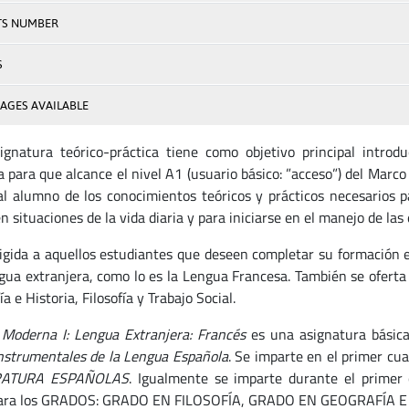
TS NUMBER
S
AGES AVAILABLE
ignatura teórico-práctica tiene como objetivo principal introd
a para que alcance el nivel A1 (usuario básico: ”acceso”) del Mar
al alumno de los conocimientos teóricos y prácticos necesarios 
n situaciones de la vida diaria y para iniciarse en el manejo de las
rigida a aquellos estudiantes que deseen completar su formación 
gua extranjera, como lo es la Lengua Francesa. También se oferta 
a e Historia, Filosofía y Trabajo Social.
Moderna I: Lengua Extranjera: Francés
es una asignatura básica 
nstrumentales de la Lengua Española
. Se imparte en el primer cu
RATURA ESPAÑOLAS
. Igualmente se imparte durante el primer
para los GRADOS: GRADO EN FILOSOFÍA, GRADO EN GEOGRAFÍA E