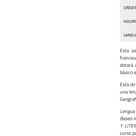
CREDI
HOUR
LANGU
Esta as
frances
dotará 
básico e
Está di
una len
Geografí
Lengua 
Bases I
Y LITE
curso 