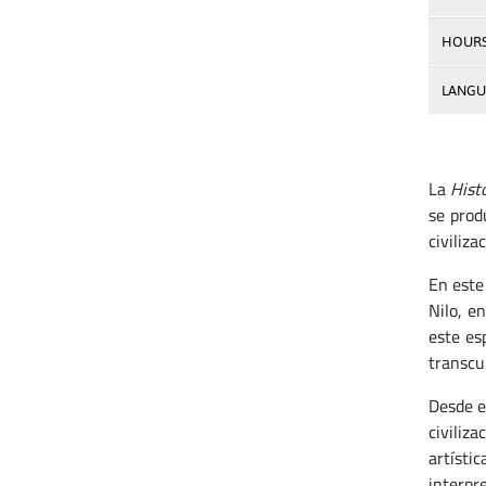
HOUR
LANGU
La
Hist
se prod
civiliza
En este
Nilo, e
este es
transcur
Desde e
civiliz
artísti
interpr