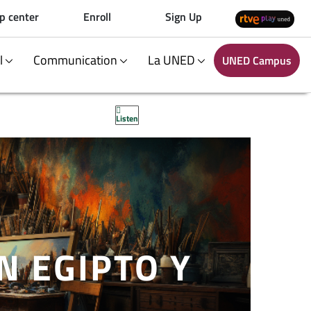
p center
Enroll
Sign Up
al
Communication
La UNED
UNED Campus
Listen
N EGIPTO Y