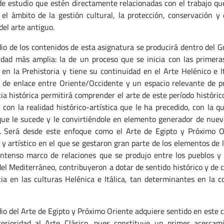
e estudio que estén directamente relacionadas con el trabajo que 
 el ámbito de la gestión cultural, la protección, conservación y 
del arte antiguo.
dio de los contenidos de esta asignatura se producirá dentro del G
dad más amplia: la de un proceso que se inicia con las primeras
en la Prehistoria y tiene su continuidad en el Arte Helénico e I
l de enlace entre Oriente/Occidente y un espacio relevante de pr
ia histórica permitirá comprender el arte de este período históri
n con la realidad histórico-artística que le ha precedido, con la 
ue le sucede y le convirtiéndole en elemento generador de nueva
 Será desde este enfoque como el Arte de Egipto y Próximo O
l y artístico en el que se gestaron gran parte de los elementos de
intenso marco de relaciones que se produjo entre los pueblos y 
del Mediterráneo, contribuyeron a dotar de sentido histórico y de 
cia en las culturas Helénica e Itálica, tan determinantes en la 
dio del Arte de Egipto y Próximo Oriente adquiere sentido en este 
erioridad al Arte Clásico, pues constituye un primer acercami