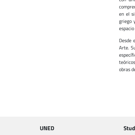
compren
en el s
griego 
espacio
Desde e
Arte. S
específ
teórico
obras d
UNED
Stud