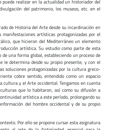
puede realizar en la actualidad un historiador del
divulgación del patrimonio, los museos, etc. en el
rado de Historia del Arte desde su incardinación en
 manifestaciones artísticas protagonizadas por el
tálico, que hicieron del Mediterráneo un elemento
oducción artística. Su estudio como parte de esta
co de una forma global, estableciendo un proceso de
que le determina desde su propio presente, y con el
s soluciones protagonizadas por la cultura greco-
riente cobre sentido, entendido como un espacio
 la cultura y el Arte occidental. Tengamos en cuenta
culturas que lo habitaron, así como su difusión a
continuidad artística a este período, prolongando su
conformación del hombre occidental y de su propio
contexto. Por ello se propone cursar esta asignatura
ento al arte de la Antigüedad, esencial para la