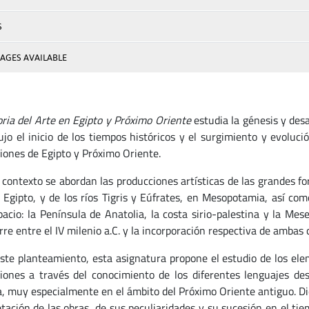
S
AGES AVAILABLE
oria del Arte en Egipto y Próximo Oriente
estudia la génesis y desa
ujo el inicio de los tiempos históricos y el surgimiento y evoluc
ciones de Egipto y Próximo Oriente.
 contexto se abordan las producciones artísticas de las grandes fo
n Egipto, y de los ríos Tigris y Eúfrates, en Mesopotamia, así com
pacio: la Península de Anatolia, la costa sirio-palestina y la Me
re entre el IV milenio a.C. y la incorporación respectiva de ambas ci
ste planteamiento, esta asignatura propone el estudio de los ele
aciones a través del conocimiento de los diferentes lenguajes des
ca, muy especialmente en el ámbito del Próximo Oriente antiguo. Dic
etación de las obras, de sus peculiaridades y su sucesión en el ti