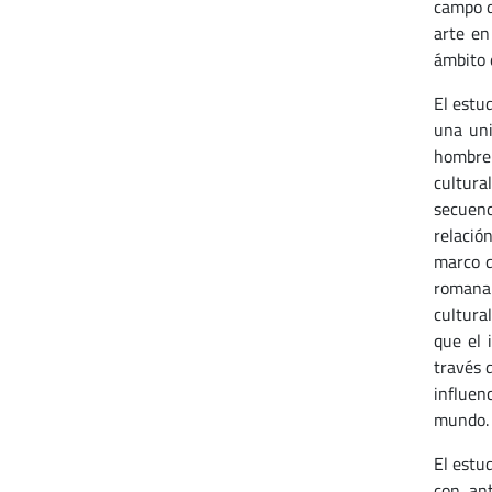
campo d
arte en
ámbito 
El estu
una uni
hombre 
cultura
secuenc
relació
marco q
romana.
cultura
que el 
través 
influen
mundo.
El estu
con ant