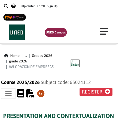
Help center
Enroll
Sign Up
Buscar
UNED Campus
VALORACIÓN DE
Home
...
Grados 2026
EMPRESAS
grado 2026
Listen
VALORACIÓN DE EMPRESAS
Course 2025/2026
Subject code: 65024112
REGISTER
PRESENTATION AND CONTEXTUALIZATION