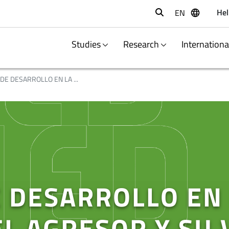
Hel
EN
Buscar
Studies
Research
Internation
E DESARROLLO EN LA ...
 DESARROLLO EN
L AGRESOR Y SU 