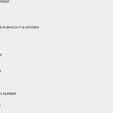
TMENT
 IN WHICH IT IS OFFERED
E
D
TS NUMBER
S