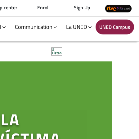
p center
Enroll
Sign Up
al
Communication
La UNED
UNED Campus
Listen
 LA
VÍCTIMA