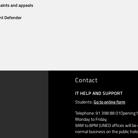
aints and appeals
nt Defender
Contact
IT HELP AND SUPPORT
Students:
Go to online form
Telephone: 91 398 88 01Opening h
Monday to Friday,
9AM to 8PM (UNED offices will be 
normal business on the public holi