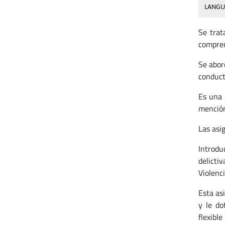
LANGU
Se trat
compren
Se abor
conduct
Es una 
mención
Las asig
Introdu
delicti
Violenci
Esta as
y le do
flexibl