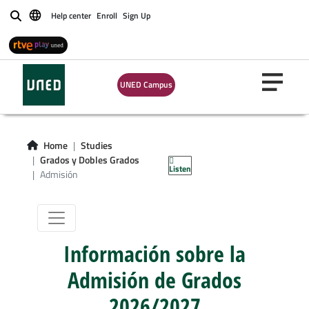
Help center
Enroll
Sign Up
Buscar
UNED Campus
Información
sobre la Admisión
Home
Studies
de Grados
Grados y Dobles Grados
Listen
Admisión
Información sobre la
Admisión de Grados
2026/2027