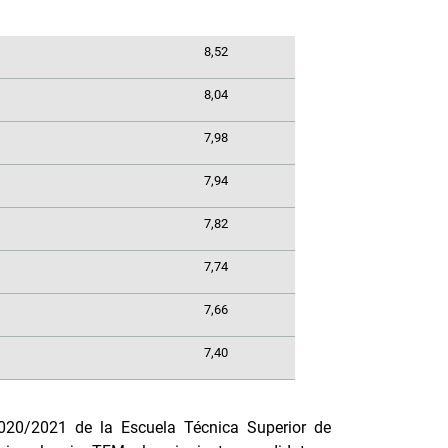
8,52
8,04
7,98
7,94
7,82
7,74
7,66
7,40
020/2021 de la Escuela Técnica Superior de