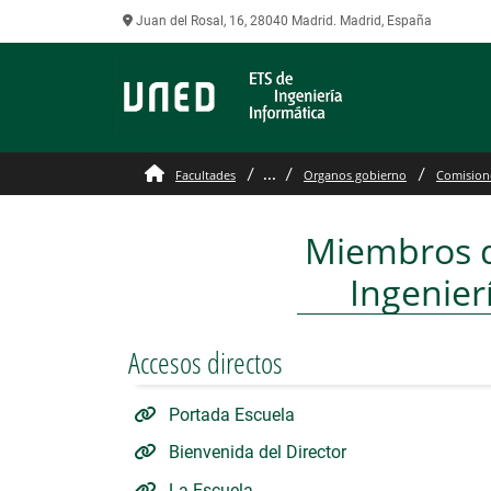
Juan del Rosal, 16, 28040 Madrid. Madrid, España
CM Software Sistemas
...
Facultades
Organos gobierno
Comision
Miembros de
Ingenier
Accesos directos
Portada Escuela
Bienvenida del Director
La Escuela