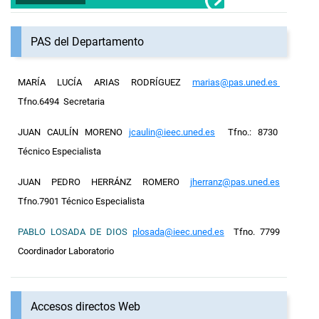
PAS del Departamento
MARÍA LUCÍA ARIAS RODRÍGUEZ
marias@pas.uned.es
Tfno.6494 Secretaria
JUAN CAULÍN MORENO
jcaulin@ieec.uned.es
Tfno.: 8730
Técnico Especialista
JUAN PEDRO HERRÁNZ ROMERO
jherranz@pas.uned.es
Tfno.7901 Técnico Especialista
PABLO LOSADA DE DIOS
plosada@ieec.uned.es
Tfno. 7799
Coordinador Laboratorio
Accesos directos Web