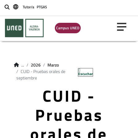
Tutor/a
PTGAS
Buscar
Campus UNED
...
2026
Marzo
CUID - Pruebas orales de
Escuchar
septiembre
CUID -
Pruebas
orales de